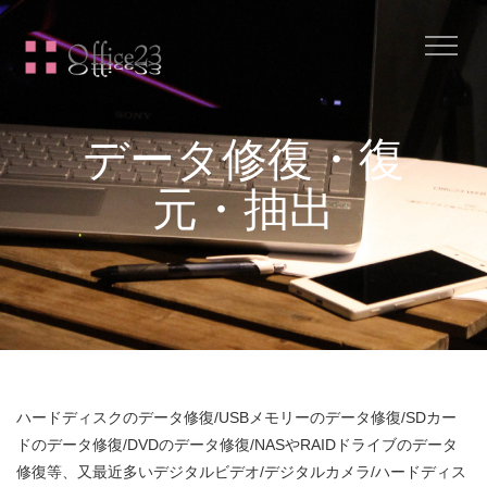
Me
データ修復・復
元・抽出
ハードディスクのデータ修復/USBメモリーのデータ修復/SDカー
ドのデータ修復/DVDのデータ修復/NASやRAIDドライブのデータ
修復等、又最近多いデジタルビデオ/デジタルカメラ/ハードディス