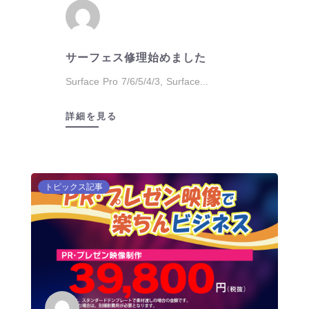
る
た
め
サーフェス修理始めました
抜
粋
Surface Pro 7/6/5/4/3, Surface...
文
は
詳細を見る
あ
り
ま
せ
トピックス記事
ん。