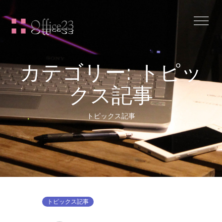
Me
こ
の
投
稿
カテゴリー:
トピッ
は
パ
クス記事
ス
ワ
ー
トピックス記事
ド
で
保
護
さ
れ
トピックス記事
トピックス記事
て
い