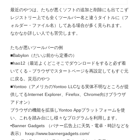
最近のやつは、たちが悪くソフトの追加と削除にも出てこず
レジストリー上でも全くツールバー名と違うタイトルに（フ
ォルダー・ファイル名）してある場合が多く見られます。
なかなか詳しい人でも苦労します。
たちが悪いツールバーの例
■Babylon（だいぶ前から定番の）
■hao12（最近よくどこそこでダウンロードをすると必ず着
いてくる－ブラウザでスタートページを再設定してもすぐ元
に戻る。災厄のやつ
■Yontoo（アメリカのYontoo LLCなる実体不明なところが提
供してるInternet Explorer、Firefox、Chrome向けブラウザ
アドオン）
ブラウザの機能を拡張しYontoo Appプラットフォームを使
い、これを踏み台にし様々なプログラムを利用します。
•Banner Gadgets （バナー広告上に天気・電卓・時計などを
表示） hxxp://www.bannergadgets.com/