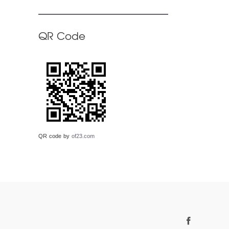
QR Code
QR code by
of23.com