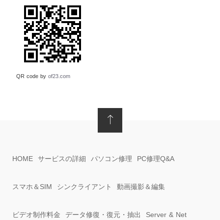
QR code by
of23.com
HOME
サービスの詳細
パソコン修理
PC修理Q&A
スマホ＆SIM
シンクライアント
動画撮影＆編集
ビデオ制作料金
データ修復・復元・抽出
Server & Net