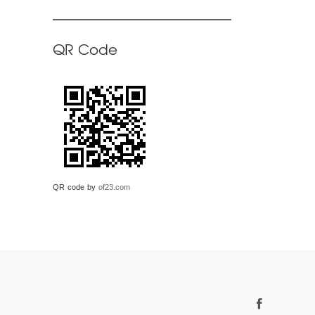
QR Code
QR code by
of23.com